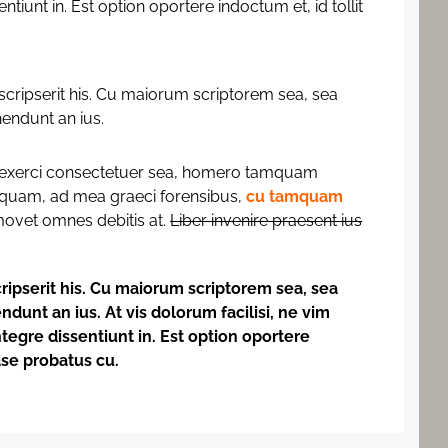
ntiunt in. Est option oportere indoctum et, id tollit
scripserit his. Cu maiorum scriptorem sea, sea
endunt an ius.
 exerci consectetuer sea, homero tamquam
quam, ad mea graeci forensibus,
cu tamquam
 movet omnes debitis at.
Liber invenire praesent ius
ripserit his. Cu maiorum scriptorem sea, sea
dunt an ius. At vis dolorum facilisi, ne vim
tegre dissentiunt in. Est option oportere
case probatus cu.