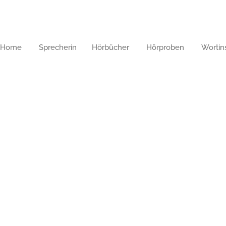
Home
Sprecherin
Hörbücher
Hörproben
Wortins